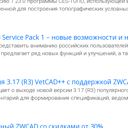
ию 1.23.0 программы CES-ТОПО, использующей 
енной для построения топографических условных
Service Pack 1 – новые возможности и 
редставить вниманию российских пользователе
ия предлагает ряд новых функций и улучшений, а
я 3.17 (R3) VetCAD++ c поддержкой ZWC
ает о выходе новой версии 3.17 (R3) популярног
ентарий для формирования спецификаций, ведом
ный ZWCAD со скидками от 30%