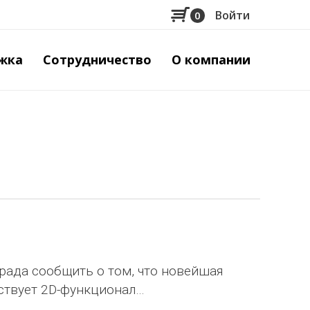
Войти
0
Меню
учётной
жка
Сотрудничество
О компании
записи
пользов
ада сообщить о том, что новейшая
ствует 2D-функционал…