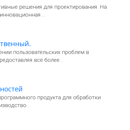
тивные решения для проектирования. На
 инновационная …
ственный.
ении пользовательских проблем в
редоставляя всё более…
жностей
рограммного продукта для обработки
оизводство…