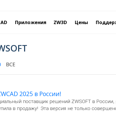
Перейти
к
основному
содержанию
CAD
Приложения
ZW3D
Цены
Поддер
ZWSOFT
0
ВСЕ
ZWCAD 2025 в России!
иальный поставщик решений ZWSOFT в России, р
пила в продажу! Эта версия не только совершен