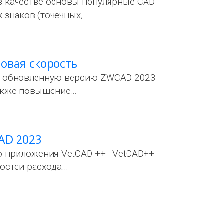
в качестве основы популярные CAD
 знаков (точечных,…
новая скорость
й обновленную версию ZWCAD 2023
 также повышение…
AD 2023
о приложения VetCAD ++ ! VetCAD++
остей расхода…