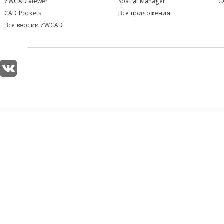
ZWCAD Viewer
S
patial Manager
C
CAD Pockets
Все приложения
Все версии ZWCAD