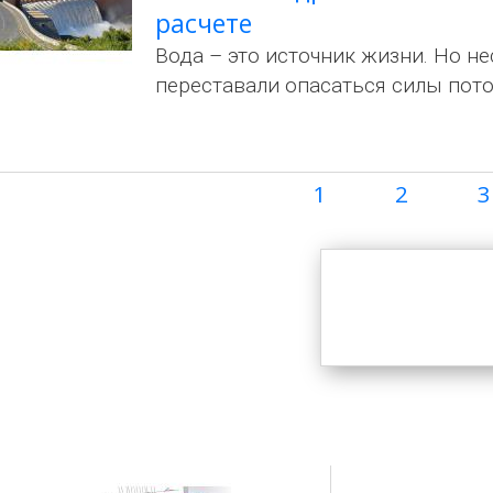
расчете
Вода – это источник жизни. Но не
переставали опасаться силы пото
Page
1
Page
2
P
3
Нумерация
страниц