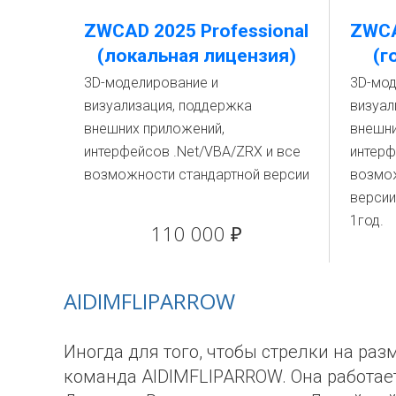
ZWCAD 2025 Professional
ZWCA
(локальная лицензия)
(г
3D-моделирование и
3D-мод
визуализация, поддержка
визуал
внешних приложений,
внешни
интерфейсов .Net/VBA/ZRX и все
интерф
возможности стандартной версии
возмож
версии
1год.
110 000 ₽
AIDIMFLIPARROW
Иногда для того, чтобы стрелки на ра
команда AIDIMFLIPARROW. Она работает