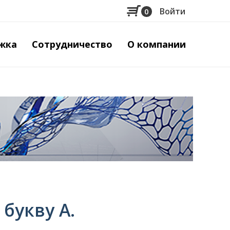
Войти
0
Меню
учётной
жка
Сотрудничество
О компании
записи
пользов
букву А.