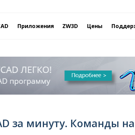
Перейти
к
основному
содержанию
CAD
Приложения
ZW3D
Цены
Поддер
D за минуту. Команды на 