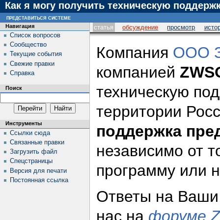
Как я могу получить техническую поддерж
представиться системе
Навигация
статья
обсуждение
просмотр
исто
Список вопросов
Сообщество
Компания
ООО 
Текущие события
Свежие правки
компанией
ZWSO
Справка
техническую под
Поиск
территории Рос
Инструменты
поддержка пре
Ссылки сюда
Связанные правки
независимо от т
Загрузить файл
Спецстраницы
программу или н
Версия для печати
Постоянная ссылка
Ответы на Ваши
нас на
форуме 