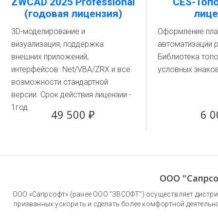
ZWCAD 2025 Professional
CES-Топо
(годовая лицензия)
лице
3D-моделирование и
Оформление пла
визуализация, поддержка
автоматизации р
внешних приложений,
Библиотека топ
интерфейсов .Net/VBA/ZRX и все
условных знако
возможности стандартной
версии. Срок действия лицензии -
1год.
49 500 ₽
6 0
ООО "Сапрсо
ООО «Сапрсофт» (ранее ООО "ЗВСОФТ") осуществляет дистри
призванных ускорить и сделать более комфортной деятельн