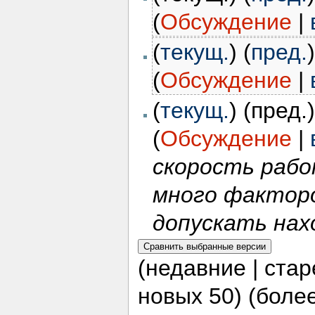
(
Обсуждение
|
(
текущ.
) (
пред.
(
Обсуждение
|
(
текущ.
) (пред.
(
Обсуждение
|
скорость раб
много факторо
допускать нахо
(недавние | ста
новых 50) (более