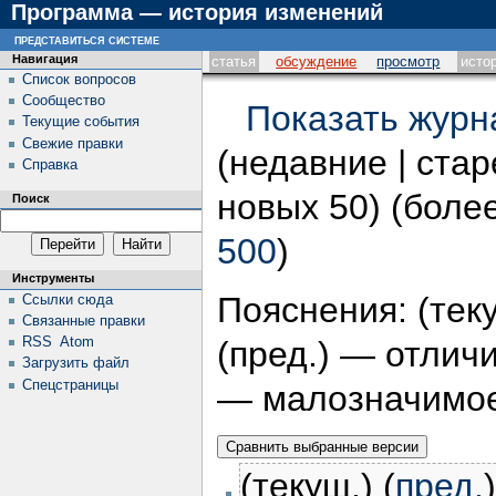
Программа — история изменений
представиться системе
Навигация
статья
обсуждение
просмотр
исто
Список вопросов
Сообщество
Показать журн
Текущие события
Свежие правки
(недавние | ста
Справка
новых 50) (более
Поиск
500
)
Инструменты
Пояснения: (тек
Ссылки сюда
Связанные правки
RSS
Atom
(пред.) — отлич
Загрузить файл
Спецстраницы
— малозначимо
(текущ.) (
пред.