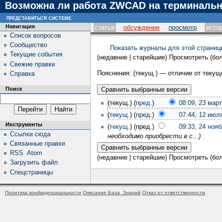
Возможна ли работа ZWCAD на терминальн
представиться системе
Навигация
статья
обсуждение
просмотр
исто
Список вопросов
Сообщество
Показать журналы для этой страниц
Текущие события
(недавние | старейшие) Просмотреть (бол
Свежие правки
Пояснения: (текущ.) — отличие от теку
Справка
Поиск
(текущ.) (
пред.
)
08:09, 23 мар
(
текущ.
) (
пред.
)
07:44, 12 июл
Инструменты
(
текущ.
) (пред.)
09:33, 24 ноя
Ссылки сюда
необходимо приобрести в с...)
Связанные правки
RSS
Atom
(недавние | старейшие) Просмотреть (бол
Загрузить файл
Спецстраницы
Политика конфиденциальности
Описание База_Знаний
Отказ от ответственности