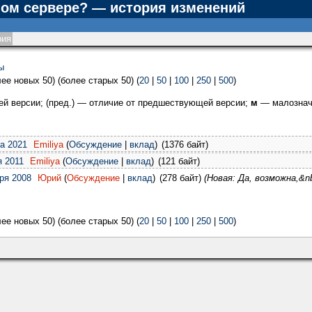
ом сервере? — история изменений
рия
ы
ее новых 50) (более старых 50) (
20
|
50
|
100
|
250
|
500
)
щей версии; (пред.) — отличие от предшествующей версии;
м
— малознач
та 2021
Emiliya
(
Обсуждение
|
вклад
)
(1376 байт)
я 2011
Emiliya
(
Обсуждение
|
вклад
)
(121 байт)
бря 2008
Юрий
(
Обсуждение
|
вклад
)
(278 байт)
(Новая: Да, возможна,&
ее новых 50) (более старых 50) (
20
|
50
|
100
|
250
|
500
)