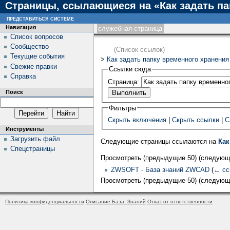
Страницы, ссылающиеся на «Как задать па
представиться системе
Навигация
служебная страница
Список вопросов
Сообщество
(Список ссылок)
Текущие события
>
Как задать папку временного хранения
Свежие правки
Ссылки сюда
Справка
Страница:
Поиск
Фильтры
Скрыть включения
|
Скрыть ссылки
|
С
Инструменты
Загрузить файл
Следующие страницы ссылаются на
Как
Спецстраницы
Просмотреть (предыдущие 50) (следующи
ZWSOFT - База знаний ZWCAD
(
← сс
Просмотреть (предыдущие 50) (следующи
Политика конфиденциальности
Описание База_Знаний
Отказ от ответственности